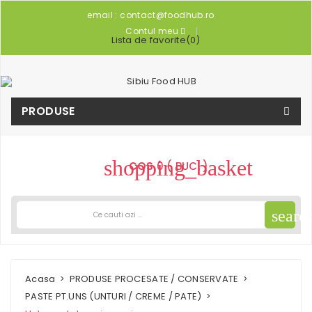
email :
contact@foodhub.ro
Contul meu
Lista de favorite
(
0
)
PRODUSE
shopping_basket
COS
0 ( BUC. )
searc
Acasa
PRODUSE PROCESATE / CONSERVATE
PASTE PT.UNS (UNTURI / CREME / PATE)