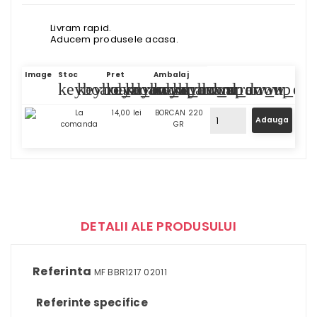
Livram rapid.
Aducem produsele acasa.
Image
Stoc
Pret
Ambalaj
keyboard_arrow_up
keyboard_arrow_down
keyboard_arrow_up
keyboard_arrow_down
keyboard_arrow_up
keyboard_arrow_do
La
14,00 lei
BORCAN 220
comanda
GR
DETALII ALE PRODUSULUI
Referinta
MF BBR1217 02011
Referinte specifice