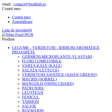
email :
contact@foodhub.ro
Contul meu
Contul meu
Autentificare
Lista de favorite
(
0
)
Produse
LEGUME - VERDETURI - IERBURI AROMATICE
PROASPETE
GERMENI-MICROPLANTE-VLASTARI
FLORI COMESTIBILE
VARZA KALE (KALE)
SALATA (LETTUCE)
VERDETURI ASIATICE (ASIAN GREENS)
MACRIS (SORREL)
MANGOLD (SWISS CHARD)
PATRUNJEL
LEUȘTEAN
FENICUL
TARHON
SALVIE
ROZMARIN