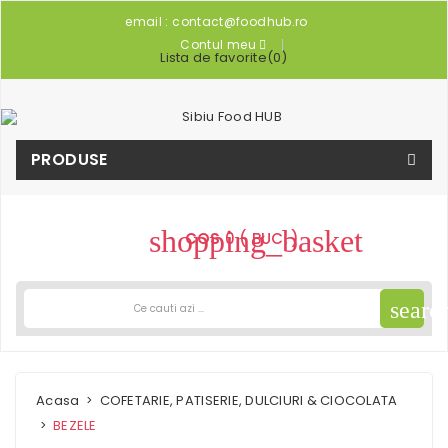
email :
contact@foodhub.ro
Contul meu
Lista de favorite
(
0
)
PRODUSE
shopping_basket
COS
0 ( BUC. )
searc
Acasa
COFETARIE, PATISERIE, DULCIURI & CIOCOLATA
BEZELE