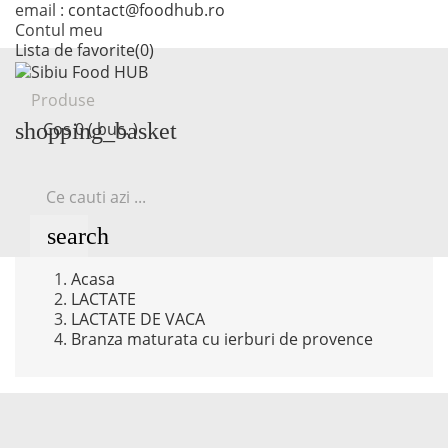
email :
contact@foodhub.ro
Contul meu
Lista de favorite
(
0
)
Produse
shopping_basket
Cos
0 ( buc. )
search
Acasa
LACTATE
LACTATE DE VACA
Branza maturata cu ierburi de provence