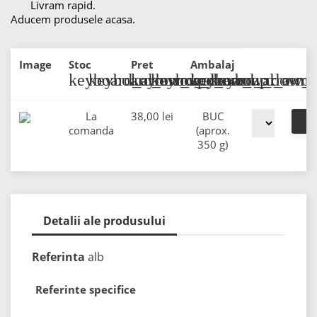
Livram rapid.
Aducem produsele acasa.
Image
Stoc
Pret
Ambalaj
keyboard_arrow_up
keyboard_arrow_down
keyboard_arrow_up
keyboard_arrow_down
keyboard_arrow_
keyboard_arr
La
38,00 lei
BUC
comanda
(aprox.
350 g)
Detalii ale produsului
Referinta
alb
Referinte specifice