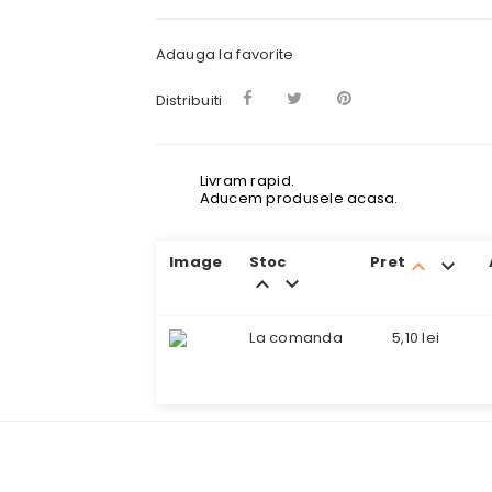
Adauga la favorite
Distribuiti
Livram rapid.
Aducem produsele acasa.
Image
Stoc
Pret
keyboard_arrow_up
keyboard_arrow_down
keyboard_arrow_up
keyboard_arrow_down
La comanda
5,10 lei