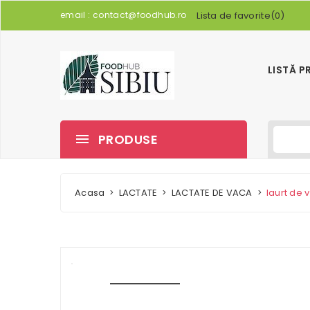
email :
contact@foodhub.ro
Lista de favorite
(
0
)
LISTĂ 
PRODUSE
Acasa
LACTATE
LACTATE DE VACA
Iaurt de 