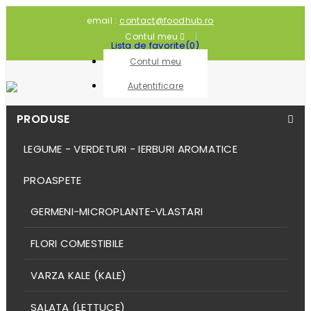
email :
contact@foodhub.ro
Contul meu
Lista de favorite
(
0
)
Contul meu
Autentificare
PRODUSE
LEGUME - VERDETURI - IERBURI AROMATICE
PROASPETE
GERMENI-MICROPLANTE-VLASTARI
FLORI COMESTIBILE
VARZA KALE (KALE)
SALATA (LETTUCE)