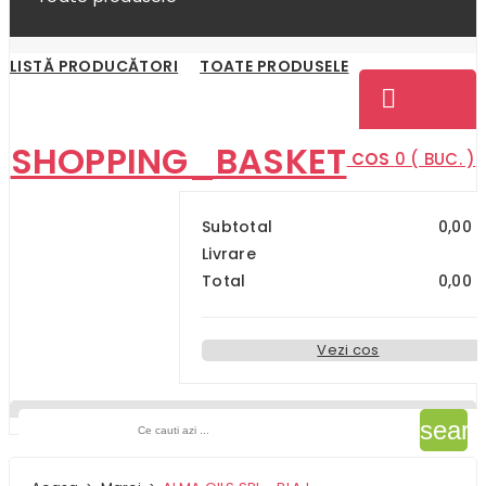
LISTĂ PRODUCĂTORI
TOATE PRODUSELE
SHOPPING_BASKET
PRODUSE
COS
0 ( BUC. )
Subtotal
0,00 l
Livrare
Total
0,00 l
Vezi cos
searc