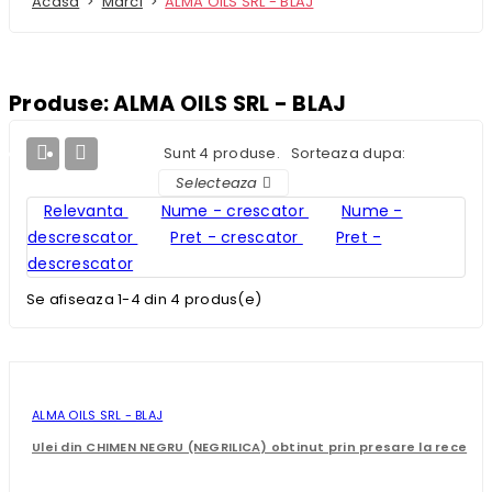
Acasa
Marci
ALMA OILS SRL - BLAJ
Produse: ALMA OILS SRL - BLAJ


Sunt 4 produse.
Sorteaza dupa:
Selecteaza

Relevanta
Nume - crescator
Nume -
descrescator
Pret - crescator
Pret -
descrescator
Se afiseaza 1-4 din 4 produs(e)
ALMA OILS SRL - BLAJ
Ulei din CHIMEN NEGRU (NEGRILICA) obtinut prin presare la rece