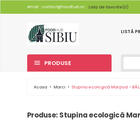
email :
contact@foodhub.ro
Lista de favorite
(
0
)
LISTĂ 
PRODUSE
Acasa
Marci
Stupina ecologică Marpod - BĂL
Produse: Stupina ecologică Ma